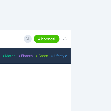
Abbonati
• Motori
• Fintech
• Green
• Lifestyle