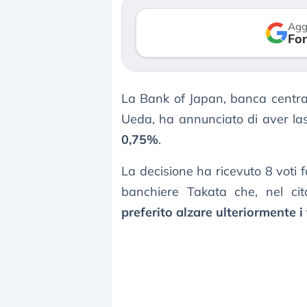
verso le (…)
Agg
Fon
3 agosto 2026
La Bank of Japan, banca centra
Ueda, ha annunciato di aver la
0,75%
.
La decisione ha ricevuto 8 voti f
banchiere Takata che, nel cita
preferito alzare ulteriormente i 