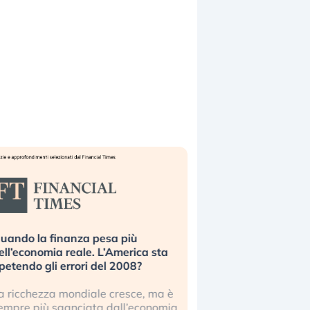
uando la finanza pesa più
Russia e Cina pronti
ell’economia reale. L’America sta
Starlink. Gli investit
ipetendo gli errori del 2008?
sottovalutando il ris
a ricchezza mondiale cresce, ma è
Gli investitori tech c
empre più sganciata dall’economia
ignorare il rischio geop