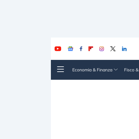
Economia & Finanza
Fisco 