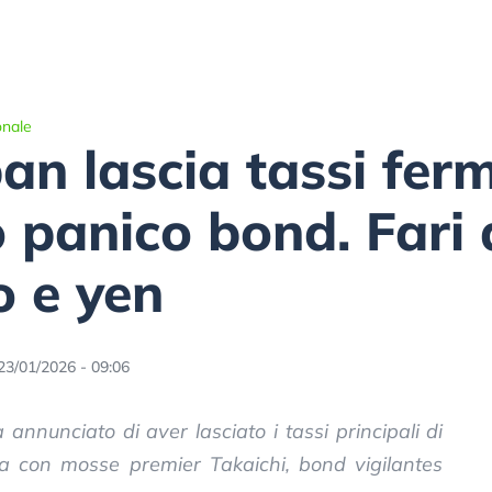
onale
n lascia tassi fermi
 panico bond. Fari
o e yen
23/01/2026 - 09:06
nnunciato di aver lasciato i tassi principali di
Ma con mosse premier Takaichi, bond vigilantes