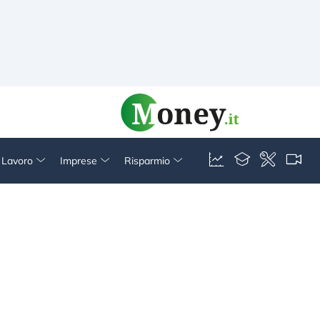
& Lavoro
Imprese
Risparmio