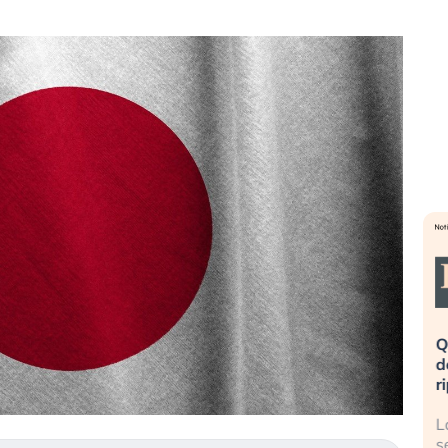
eme alla
«La mia vita è rovinata». Investitori
Q
uidando il
in preda al panico dopo lo scoppio
d
della bolla AI
r
finalmente
Il crollo della bolla AI travolge il
L
tanchezza
Kospi, mentre gli investitori retail (…)
s