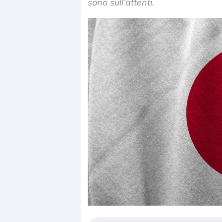
sono sull’attenti.
Dalle valutazioni estr
correzione. Cosa sta g
repricing degli asset?
Gli investitori stanno 
mostrando segni di s