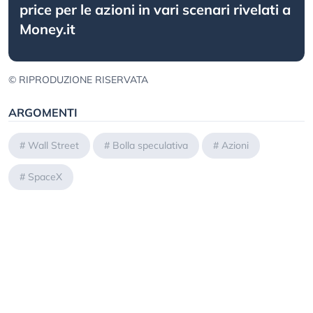
price per le azioni in vari scenari rivelati a
Money.it
© RIPRODUZIONE RISERVATA
ARGOMENTI
#
Wall Street
#
Bolla speculativa
#
Azioni
#
SpaceX