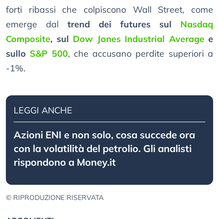
forti ribassi che colpiscono Wall Street, come
emerge dal
trend dei futures sul
Nasdaq
Composite
, sul
Dow Jones Industrial Average
e
sullo
S&P 500
, che accusano perdite superiori a
-1%.
LEGGI ANCHE
Azioni ENI e non solo, cosa succede ora
con la volatilità del petrolio. Gli analisti
rispondono a Money.it
© RIPRODUZIONE RISERVATA