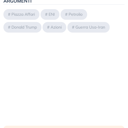
ARGOMENTI
#
Piazza Affari
#
ENI
#
Petrolio
#
Donald Trump
#
Azioni
#
Guerra Usa-Iran