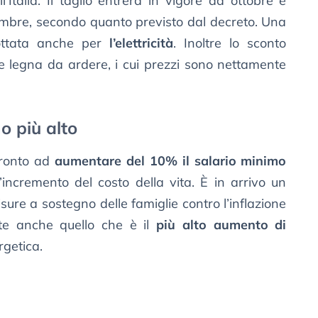
Italia. Il taglio entrerà in vigore da ottobre e
embre, secondo quanto previsto dal decreto. Una
dottata anche per
l’elettricità
. Inoltre lo sconto
 e legna da ardere, i cui prezzi sono nettamente
o più alto
ronto ad
aumentare del 10% il salario minimo
l’incremento del costo della vita. È in arrivo un
ure a sostegno delle famiglie contro l’inflazione
te anche quello che è il
più alto aumento di
rgetica.