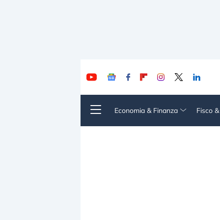
Economia & Finanza
Fisco 