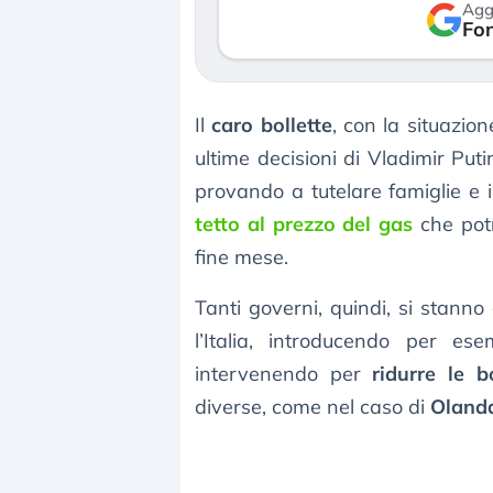
Agg
verso le (…)
Fon
3 agosto 2026
Il
caro bollette
, con la situazio
ultime decisioni di Vladimir Puti
provando a tutelare famiglie e 
tetto al prezzo del gas
che potr
fine mese.
Tanti governi, quindi, si stan
l’Italia, introducendo per e
intervenendo per
ridurre le bo
diverse, come nel caso di
Oland