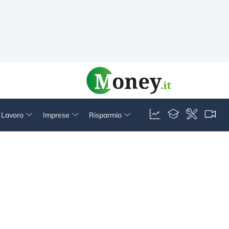
& Lavoro
Imprese
Risparmio