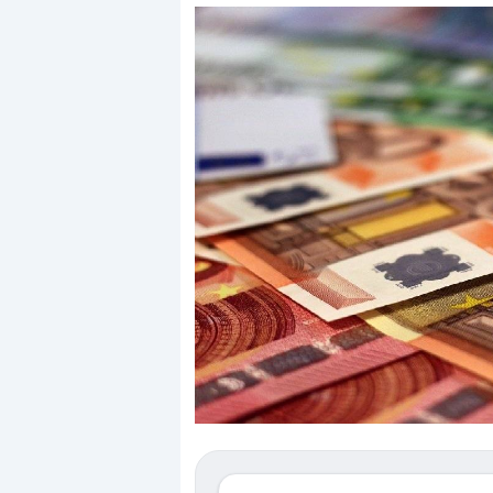
Dalle valutazioni estr
correzione. Cosa sta g
repricing degli asset?
Gli investitori stanno 
mostrando segni di s