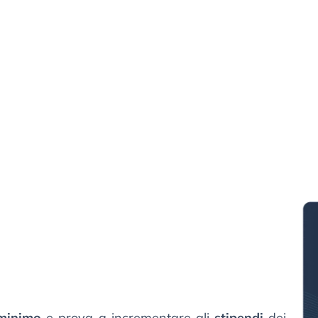
 minimo
e prova a incrementare gli
stipendi
dei