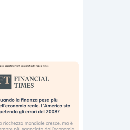
uando la finanza pesa più
Russia e Cina pronti
ell’economia reale. L’America sta
Starlink. Gli investit
ipetendo gli errori del 2008?
sottovalutando il ris
a ricchezza mondiale cresce, ma è
Gli investitori tech c
empre più sganciata dall’economia
ignorare il rischio geop