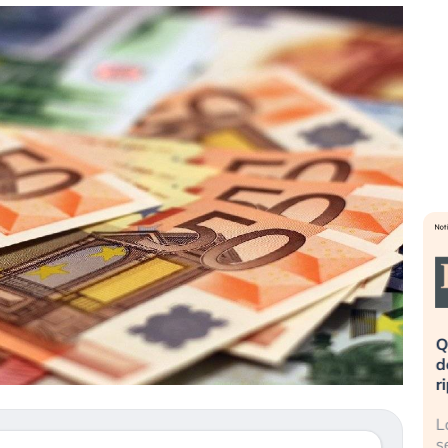
eme alla
«La mia vita è rovinata». Investitori
Q
uidando il
in preda al panico dopo lo scoppio
d
della bolla AI
r
finalmente
Il crollo della bolla AI travolge il
L
tanchezza
Kospi, mentre gli investitori retail (…)
s