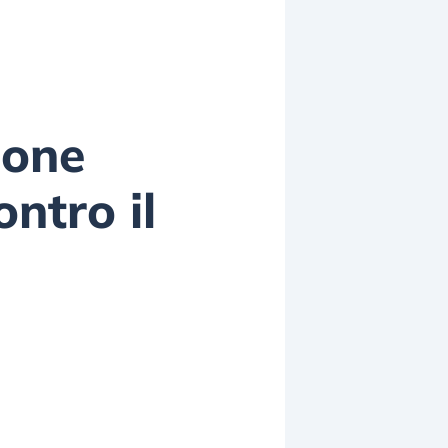
ione
ontro il