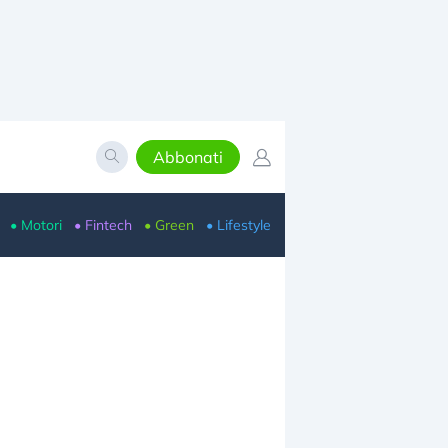
Abbonati
• Motori
• Fintech
• Green
• Lifestyle