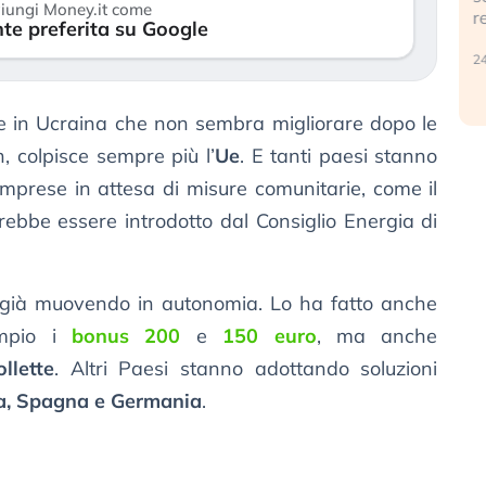
iungi Money.it come
r
te preferita su Google
30 luglio 2026
24
ne in Ucraina che non sembra migliorare dopo le
n, colpisce sempre più l’
Ue
. E tanti paesi stanno
imprese in attesa di misure comunitarie, come il
ebbe essere introdotto dal Consiglio Energia di
no già muovendo in autonomia. Lo ha fatto anche
sempio i
bonus 200
e
150 euro
, ma anche
llette
. Altri Paesi stanno adottando soluzioni
a, Spagna e Germania
.