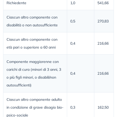
Richiedente
1,0
541,66
Ciascun altro componente con
0,5
270,83
disabilità o non autosufficiente
Ciascun altro componente con
0,4
216,66
età pari o superiore a 60 anni
Componente maggiorenne con
carichi di cura (minori di 3 anni, 3
0,4
216,66
o più figli minori, o disabili/non
autosufficienti)
Ciascun altro componente adulto
in condizione di grave disagio bio-
0,3
162,50
psico-sociale