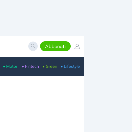
Abbonati
• Motori
• Fintech
• Green
• Lifestyle