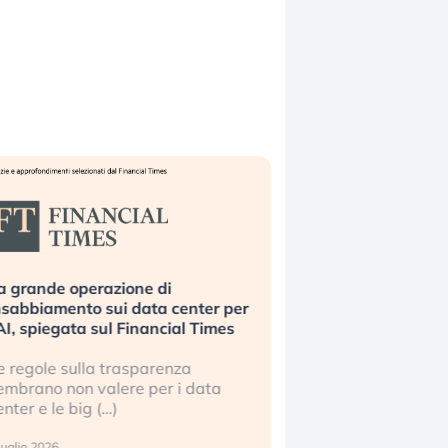
a grande operazione di
Bending Spoons non 
nsabbiamento sui data center per
la tecnologia europe
’AI, spiegata sul Financial Times
scalare?
e regole sulla trasparenza
Perché gli americani e 
embrano non valere per i data
stanno superando in 
enter e le big (…)
2 luglio 2026
luglio 2026