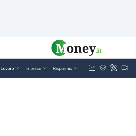
& Lavoro
Imprese
Risparmio