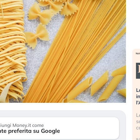
sa più
Russia e Cina pronti a spegnere
L
’America sta
Starlink. Gli investitori stanno
i
l 2008?
sottovalutando il rischio?
l
 cresce, ma è
Gli investitori tech continuano a
L
dall’economia
ignorare il rischio geopolitico: il (…)
s
iungi Money.it come
c
te preferita su Google
17 luglio 2026
9 