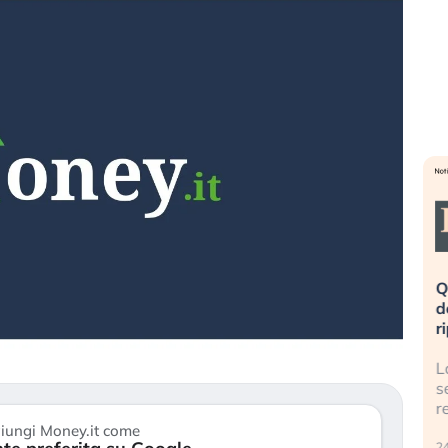
eme alla
«La mia vita è rovinata». Investitori
Q
uidando il
in preda al panico dopo lo scoppio
d
della bolla AI
r
finalmente
Il crollo della bolla AI travolge il
L
tanchezza
Kospi, mentre gli investitori retail (…)
s
r
30 luglio 2026
iungi Money.it come
24