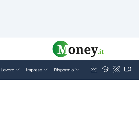
& Lavoro
Imprese
Risparmio