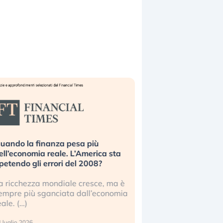
uando la finanza pesa più
Russia e Cina pronti
ell’economia reale. L’America sta
Starlink. Gli investit
ipetendo gli errori del 2008?
sottovalutando il ris
a ricchezza mondiale cresce, ma è
Gli investitori tech c
empre più sganciata dall’economia
ignorare il rischio geop
eale. (…)
17 luglio 2026
 luglio 2026