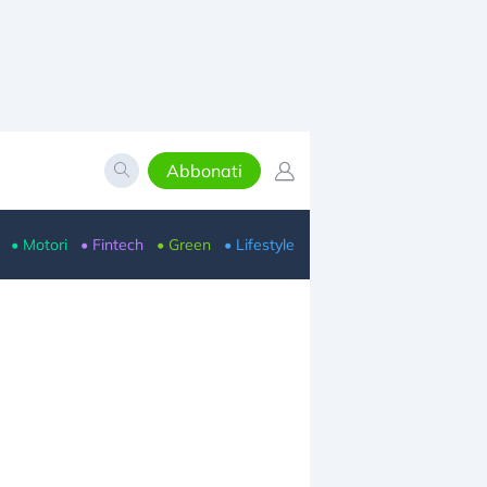
Abbonati
• Motori
• Fintech
• Green
• Lifestyle