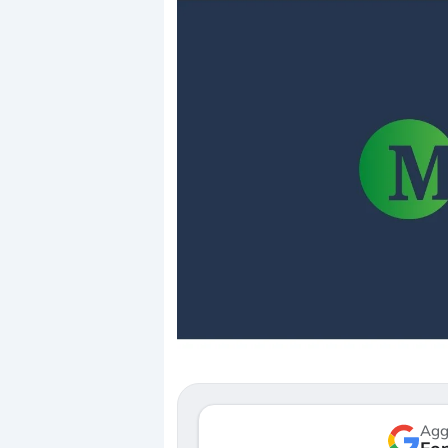
Dalle valutazioni estr
correzione. Cosa sta g
repricing degli asset?
Gli investitori stanno 
mostrando segni di s
verso le (…)
Agg
3 agosto 2026