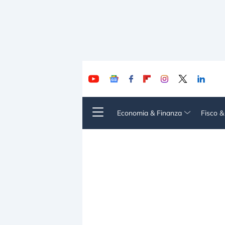
Economia & Finanza
Fisco 