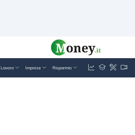
& Lavoro
Imprese
Risparmio