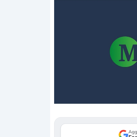
Dalle valutazioni estr
correzione. Cosa sta g
repricing degli asset?
Gli investitori stanno 
mostrando segni di s
verso le (…)
Agg
3 agosto 2026