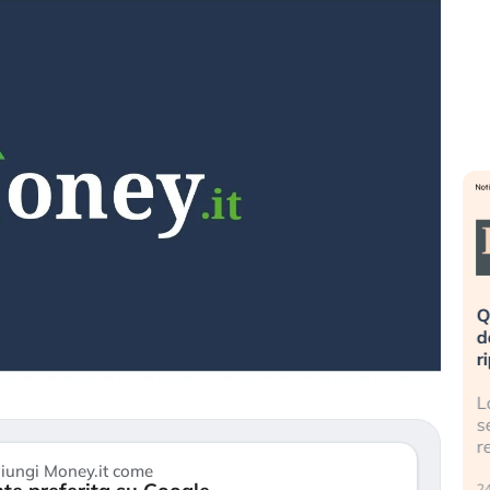
eme alla
«La mia vita è rovinata». Investitori
Q
uidando il
in preda al panico dopo lo scoppio
d
della bolla AI
r
finalmente
Il crollo della bolla AI travolge il
L
tanchezza
Kospi, mentre gli investitori retail (…)
s
r
30 luglio 2026
iungi Money.it come
24