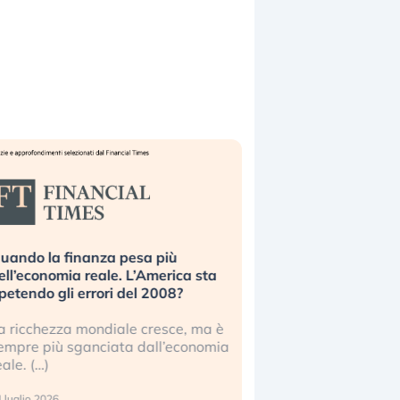
uando la finanza pesa più
Russia e Cina pronti
ell’economia reale. L’America sta
Starlink. Gli investit
ipetendo gli errori del 2008?
sottovalutando il ris
a ricchezza mondiale cresce, ma è
Gli investitori tech c
empre più sganciata dall’economia
ignorare il rischio geop
eale. (…)
17 luglio 2026
 luglio 2026