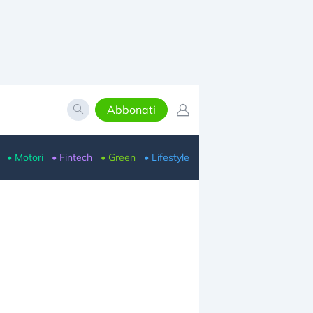
Abbonati
• Motori
• Fintech
• Green
• Lifestyle