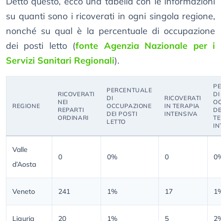
Detto questo, ecco una tabella con le informazioni
su quanti sono i ricoverati in ogni singola regione,
nonché su qual è la percentuale di occupazione
dei posti letto (
fonte Agenzia Nazionale per i
Servizi Sanitari Regionali
).
P
PERCENTUALE
RICOVERATI
DI
DI
RICOVERATI
NEI
O
REGIONE
OCCUPAZIONE
IN TERAPIA
REPARTI
DE
DEI POSTI
INTENSIVA
ORDINARI
TE
LETTO
IN
Valle
0
0%
0
0
d’Aosta
Veneto
241
1%
17
1
Liguria
20
1%
5
2