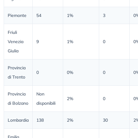
Piemonte
54
1%
3
0
Friuli
Venezia
9
1%
0
0
Giulia
Provincia
0
0%
0
0
di Trento
Provincia
Non
2%
0
0
di Bolzano
disponibili
Lombardia
138
2%
30
2
Emilia