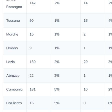
142
2%
14
2
Romagna
Toscana
90
1%
16
4
Marche
15
1%
2
1
Umbria
9
1%
1
1
Lazio
130
2%
29
3
Abruzzo
22
2%
1
1
Campania
181
5%
10
2
Basilicata
16
5%
0
0