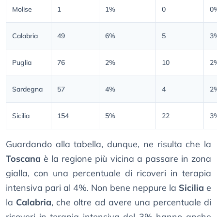
Molise
1
1%
0
0
Calabria
49
6%
5
3
Puglia
76
2%
10
2
Sardegna
57
4%
4
2
Sicilia
154
5%
22
3
Guardando alla tabella, dunque, ne risulta che la
Toscana
è la regione più vicina a passare in zona
gialla, con una percentuale di ricoveri in terapia
intensiva pari al 4%. Non bene neppure la
Sicilia
e
la
Calabria
, che oltre ad avere una percentuale di
ricoveri in terapia intensiva del 3% hanno anche