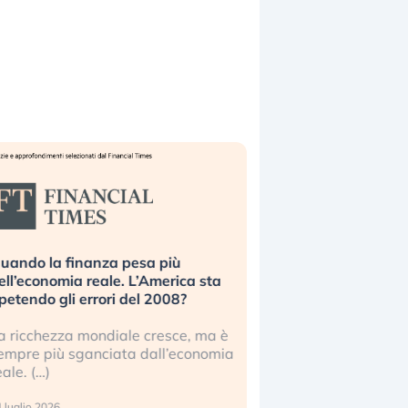
uando la finanza pesa più
Russia e Cina pronti
ell’economia reale. L’America sta
Starlink. Gli investit
ipetendo gli errori del 2008?
sottovalutando il ris
a ricchezza mondiale cresce, ma è
Gli investitori tech c
empre più sganciata dall’economia
ignorare il rischio geop
eale. (…)
17 luglio 2026
 luglio 2026