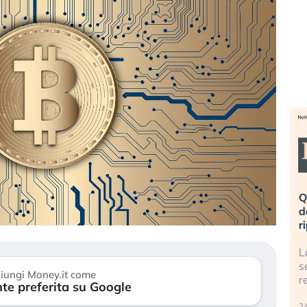
eme alla
«La mia vita è rovinata». Investitori
Q
uidando il
in preda al panico dopo lo scoppio
d
della bolla AI
r
finalmente
Il crollo della bolla AI travolge il
L
tanchezza
Kospi, mentre gli investitori retail (…)
s
iungi Money.it come
r
te preferita su Google
30 luglio 2026
24