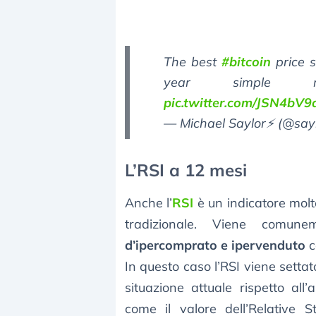
The best
#bitcoin
price s
year simple mo
pic.twitter.com/JSN4bV9
— Michael Saylor⚡️ (@say
L’RSI a 12 mesi
Anche l’
RSI
è un indicatore molt
tradizionale. Viene comunem
d’ipercomprato e ipervenduto
c
In questo caso l’RSI viene setta
situazione attuale rispetto al
come il valore dell’Relative S