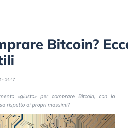
prare Bitcoin? Ecco
ili
 - 14:47
ento «giusto» per comprare Bitcoin, con la
a rispetto ai propri massimi?