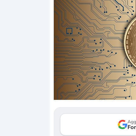
Dalle valutazioni estr
correzione. Cosa sta g
repricing degli asset?
Gli investitori stanno 
mostrando segni di s
Agg
verso le (…)
Fon
3 agosto 2026