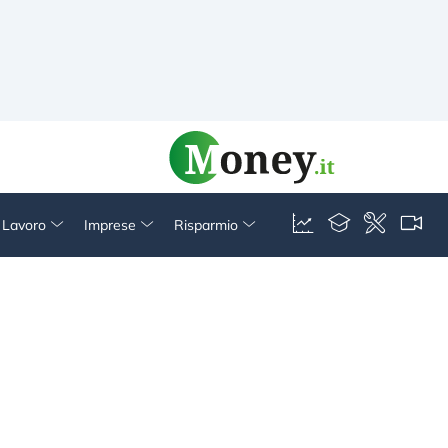
& Lavoro
Imprese
Risparmio