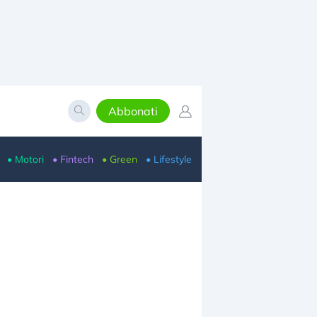
Abbonati
• Motori
• Fintech
• Green
• Lifestyle