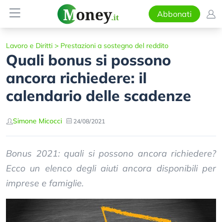
Abbonati
Lavoro e Diritti
>
Prestazioni a sostegno del reddito
Quali bonus si possono
ancora richiedere: il
calendario delle scadenze
Simone Micocci
24/08/2021
Bonus 2021: quali si possono ancora richiedere?
Ecco un elenco degli aiuti ancora disponibili per
imprese e famiglie.