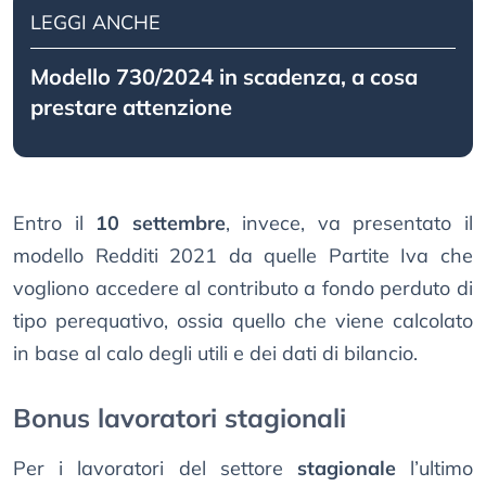
LEGGI ANCHE
Modello 730/2024 in scadenza, a cosa
prestare attenzione
Entro il
10 settembre
, invece, va presentato il
modello Redditi 2021 da quelle Partite Iva che
vogliono accedere al contributo a fondo perduto di
tipo perequativo, ossia quello che viene calcolato
in base al calo degli utili e dei dati di bilancio.
Bonus lavoratori stagionali
Per i lavoratori del settore
stagionale
l’ultimo