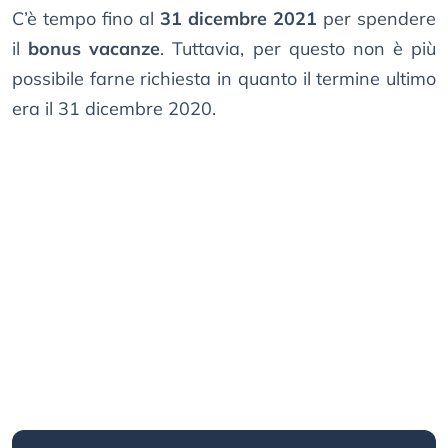
C’è tempo fino al
31 dicembre 2021
per spendere
il
bonus vacanze
. Tuttavia, per questo non è più
possibile farne richiesta in quanto il termine ultimo
era il 31 dicembre 2020.