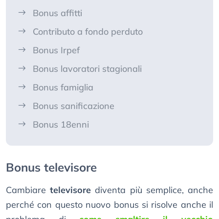
Bonus affitti
Contributo a fondo perduto
Bonus Irpef
Bonus lavoratori stagionali
Bonus famiglia
Bonus sanificazione
Bonus 18enni
Bonus televisore
Cambiare
televisore
diventa più semplice, anche
perché con questo nuovo bonus si risolve anche il