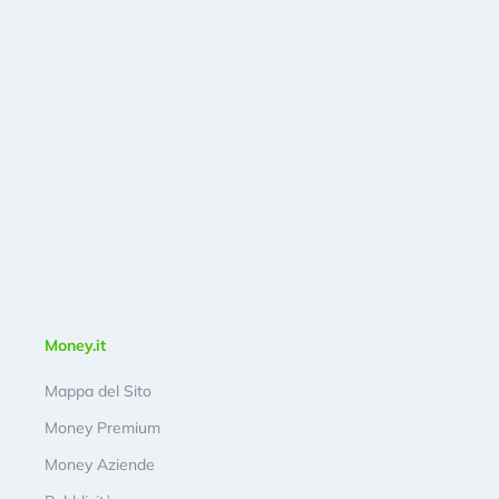
Money.it
Mappa del Sito
Money Premium
Money Aziende