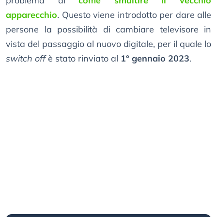
problema di
come smaltire il vecchio
apparecchio
. Questo viene introdotto per dare alle
persone la possibilità di cambiare televisore in
vista del passaggio al nuovo digitale, per il quale lo
switch off
è stato rinviato al
1° gennaio 2023
.