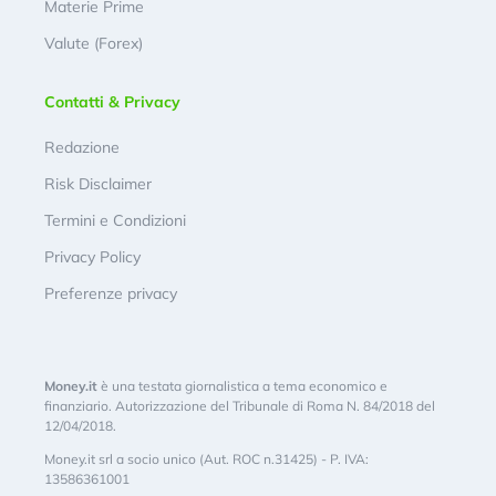
Materie Prime
Valute (Forex)
Contatti & Privacy
Redazione
Risk Disclaimer
Termini e Condizioni
Privacy Policy
Preferenze privacy
Money.it
è una testata giornalistica a tema economico e
finanziario. Autorizzazione del Tribunale di Roma N. 84/2018 del
12/04/2018.
Money.it srl a socio unico (Aut. ROC n.31425) - P. IVA:
13586361001