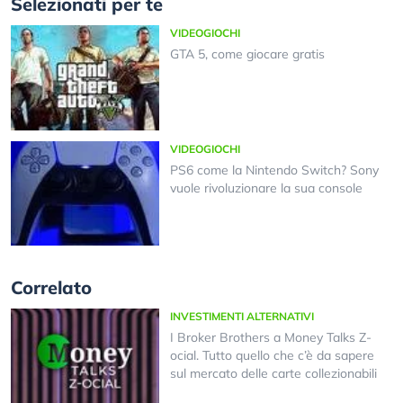
Selezionati per te
VIDEOGIOCHI
GTA 5, come giocare gratis
VIDEOGIOCHI
PS6 come la Nintendo Switch? Sony
vuole rivoluzionare la sua console
Correlato
INVESTIMENTI ALTERNATIVI
I Broker Brothers a Money Talks Z-
ocial. Tutto quello che c’è da sapere
sul mercato delle carte collezionabili