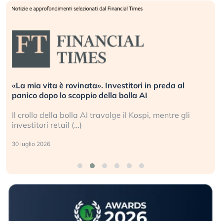
«La mia vita è rovinata». Investitori in preda al
panico dopo lo scoppio della bolla AI
Il crollo della bolla AI travolge il Kospi, mentre gli
investitori retail (…)
30 luglio 2026