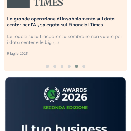
La grande operazione di insabbiamento sui data
center per l’AI, spiegata sul Financial Times
Le regole sulla trasparenza sembrano non valere per
i data center e le big (…)
9 luglio 2026