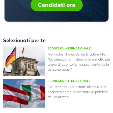
Selezionati per te
ECONOMIA INTERNAZIONALE
Mercedes, il presidente Brudermüller:
“La situazione in Germania è molto più
grave di quanto la maggior parte delle
persone pensi”
ECONOMIA INTERNAZIONALE
L’Austria dà una lezione all’Italia. Ha
scoperto come aumentare le pensioni
dei lavoratori