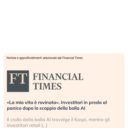
Quando la finanza pesa più dell’economia reale.
L’America sta ripetendo gli errori del 2008?
La ricchezza mondiale cresce, ma è sempre più
sganciata dall’economia reale. (…)