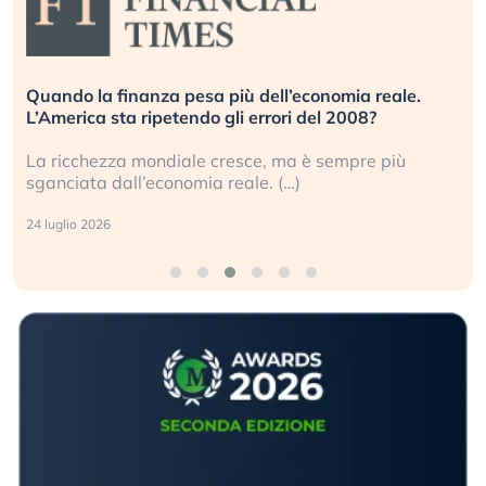
a reale.
Russia e Cina pronti a spegnere Starlink. Gl
08?
investitori stanno sottovalutando il rischio?
re più
Gli investitori tech continuano a ignorare il r
geopolitico: il (…)
17 luglio 2026