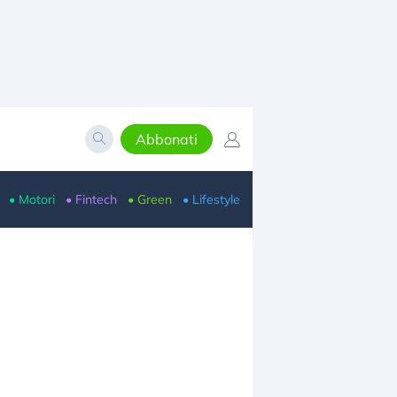
Abbonati
• Motori
• Fintech
• Green
• Lifestyle