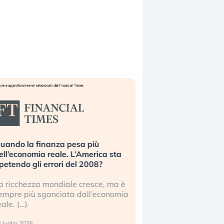
uando la finanza pesa più
Russia e Cina pronti
ell’economia reale. L’America sta
Starlink. Gli investit
ipetendo gli errori del 2008?
sottovalutando il ris
a ricchezza mondiale cresce, ma è
Gli investitori tech c
empre più sganciata dall’economia
ignorare il rischio geop
eale. (…)
17 luglio 2026
 luglio 2026