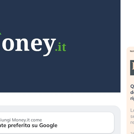
eme alla
«La mia vita è rovinata». Investitori
Q
uidando il
in preda al panico dopo lo scoppio
d
della bolla AI
r
finalmente
Il crollo della bolla AI travolge il
L
tanchezza
Kospi, mentre gli investitori retail (…)
s
iungi Money.it come
r
te preferita su Google
30 luglio 2026
24