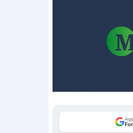
Dalle valutazioni estr
correzione. Cosa sta g
repricing degli asset?
Gli investitori stanno 
mostrando segni di s
Agg
verso le (…)
Fon
3 agosto 2026