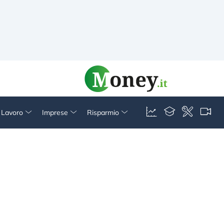
& Lavoro
Imprese
Risparmio