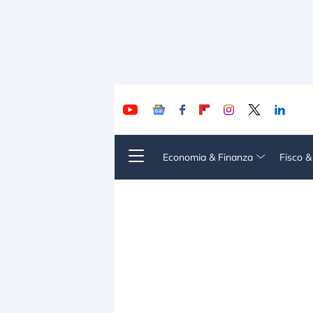
Economia & Finanza
Fisco 