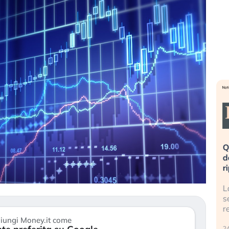
eme alla
«La mia vita è rovinata». Investitori
Q
uidando il
in preda al panico dopo lo scoppio
d
della bolla AI
r
finalmente
Il crollo della bolla AI travolge il
L
tanchezza
Kospi, mentre gli investitori retail (…)
s
r
30 luglio 2026
iungi Money.it come
24