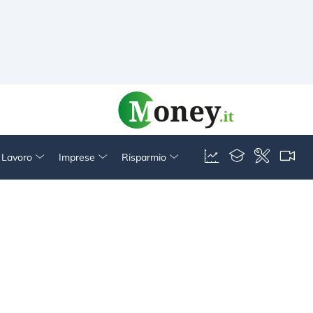
& Lavoro
Imprese
Risparmio