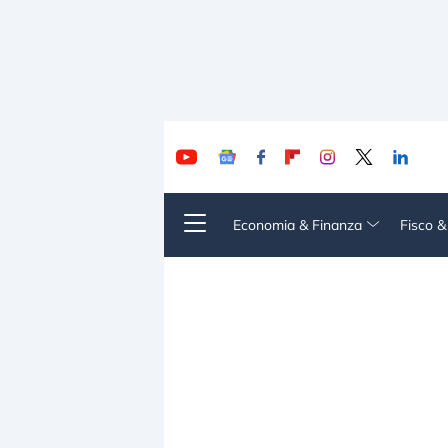
Economia & Finanza
Fisco 