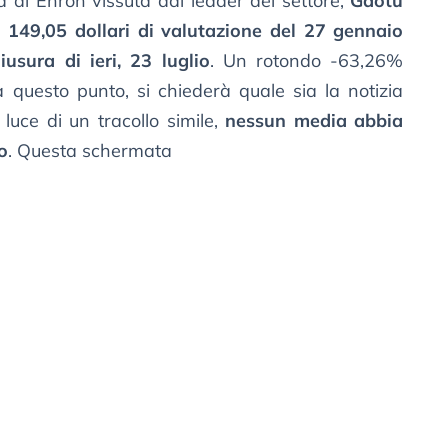
a di Enron vissuta dal leader del settore,
Gaotu
 149,05 dollari di valutazione del 27 gennaio
iusura di ieri, 23 luglio
. Un rotondo -63,26%
a questo punto, si chiederà quale sia la notizia
luce di un tracollo simile,
nessun media abbia
o
. Questa schermata