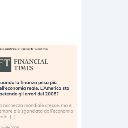
uando la finanza pesa più
Russia e Cina pronti
ell’economia reale. L’America sta
Starlink. Gli investit
ipetendo gli errori del 2008?
sottovalutando il ris
a ricchezza mondiale cresce, ma è
Gli investitori tech c
empre più sganciata dall’economia
ignorare il rischio geop
eale. (…)
17 luglio 2026
 luglio 2026