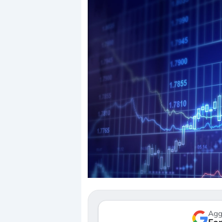
Dalle valutazioni estr
correzione. Cosa sta g
repricing degli asset?
Gli investitori stanno 
mostrando segni di s
verso le (…)
Agg
3 agosto 2026