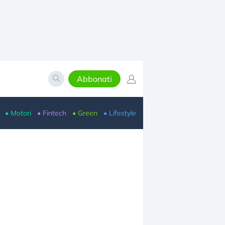
Abbonati
• Motori
• Fintech
• Green
• Lifestyle