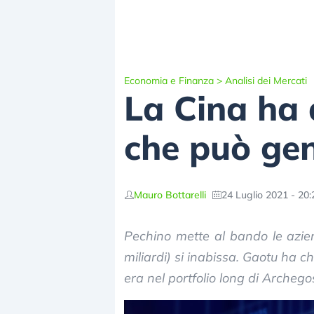
Economia e Finanza
>
Analisi dei Mercati
La Cina ha
che può ge
Mauro Bottarelli
24 Luglio 2021 - 20:
Pechino mette al bando le aziend
miliardi) si inabissa. Gaotu ha c
era nel portfolio long di Archego