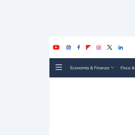
Economia & Finanza
Fisco 