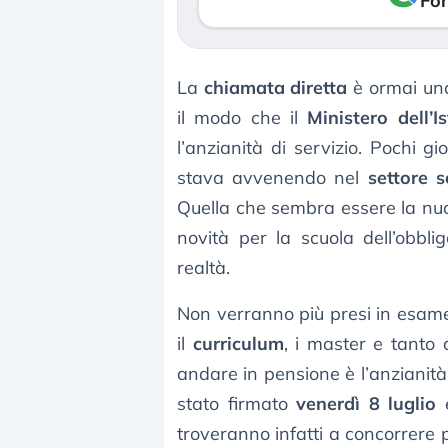
Fon
La
chiamata diretta
è ormai una
il modo che il
Ministero dell’I
l’anzianità di servizio. Pochi g
stava avvenendo nel
settore s
Quella che sembra essere la nu
novità per la scuola dell’obbl
realtà.
Non verranno più presi in esame
il
curriculum
, i master e tanto
andare in pensione è l’anzianità 
stato firmato
venerdì 8 luglio
e
troveranno infatti a concorrere p