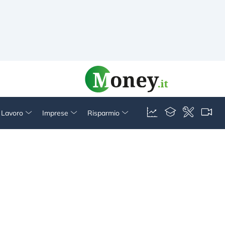
& Lavoro
Imprese
Risparmio