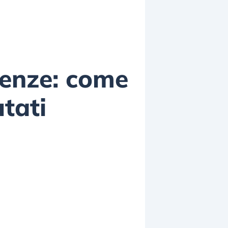
tenze: come
utati