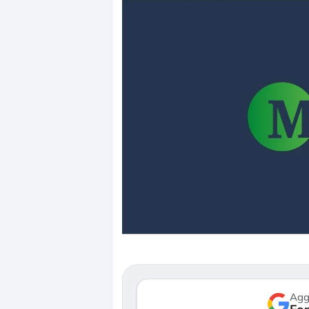
Dalle valutazioni estr
correzione. Cosa sta g
repricing degli asset?
Gli investitori stanno 
mostrando segni di s
verso le (…)
Agg
3 agosto 2026