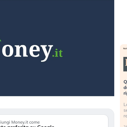
eme alla
«La mia vita è rovinata». Investitori
Q
uidando il
in preda al panico dopo lo scoppio
d
della bolla AI
r
finalmente
Il crollo della bolla AI travolge il
L
tanchezza
Kospi, mentre gli investitori retail (…)
s
r
30 luglio 2026
iungi Money.it come
24