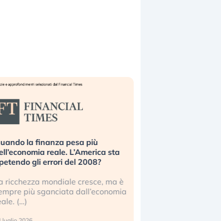
uando la finanza pesa più
Russia e Cina pronti
ell’economia reale. L’America sta
Starlink. Gli investit
ipetendo gli errori del 2008?
sottovalutando il ris
a ricchezza mondiale cresce, ma è
Gli investitori tech c
empre più sganciata dall’economia
ignorare il rischio geop
eale. (…)
17 luglio 2026
 luglio 2026