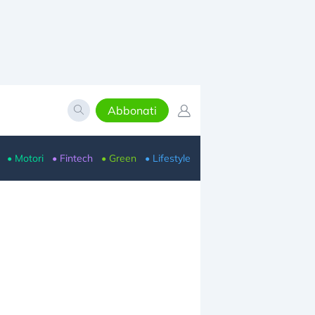
Abbonati
• Motori
• Fintech
• Green
• Lifestyle