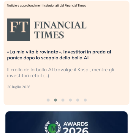
preda al
Quando la finanza pesa più dell’economia
L’America sta ripetendo gli errori del 200
mentre gli
La ricchezza mondiale cresce, ma è sempr
sganciata dall’economia reale. (…)
24 luglio 2026