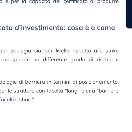
to e per la capacità del certificato di produrre
icato d’investimento: cosa è e come
er tipologia sia per livello rispetto allo strike
i corrisponde un differente grado di rischio e
pologie di barriera in termini di posizionamento:
per le strutture con facoltà “long” e una “barriera
 facoltà “short”.