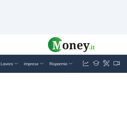
& Lavoro
Imprese
Risparmio