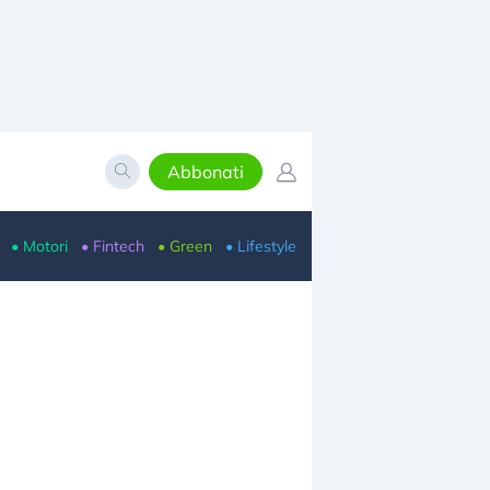
Abbonati
• Motori
• Fintech
• Green
• Lifestyle