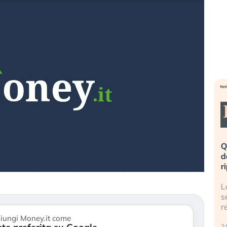
eme alla
«La mia vita è rovinata». Investitori
Q
uidando il
in preda al panico dopo lo scoppio
d
della bolla AI
r
finalmente
Il crollo della bolla AI travolge il
L
tanchezza
Kospi, mentre gli investitori retail (…)
s
r
30 luglio 2026
iungi Money.it come
24