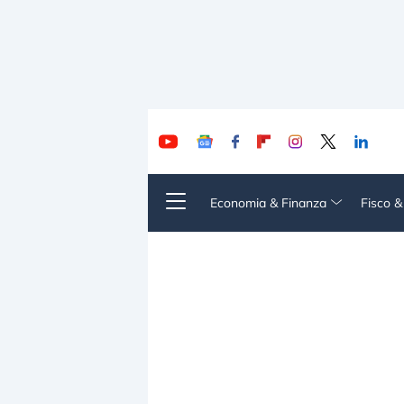
Economia & Finanza
Fisco 