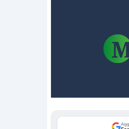
Dalle valutazioni estr
correzione. Cosa sta g
repricing degli asset?
Gli investitori stanno 
mostrando segni di s
verso le (…)
Agg
3 agosto 2026