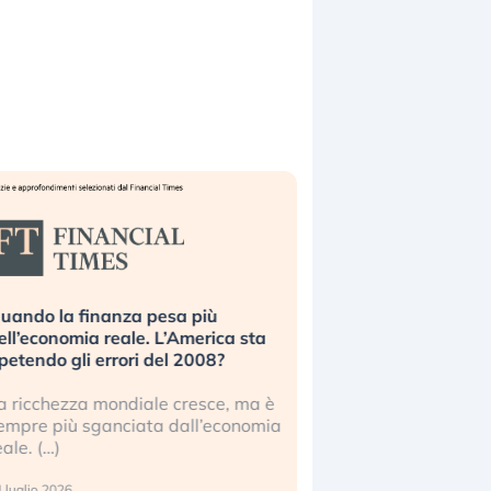
uando la finanza pesa più
Russia e Cina pronti
ell’economia reale. L’America sta
Starlink. Gli investit
ipetendo gli errori del 2008?
sottovalutando il ris
a ricchezza mondiale cresce, ma è
Gli investitori tech c
empre più sganciata dall’economia
ignorare il rischio geop
eale. (…)
17 luglio 2026
 luglio 2026