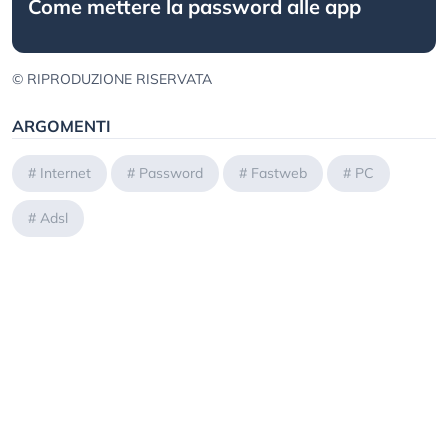
Come mettere la password alle app
© RIPRODUZIONE RISERVATA
ARGOMENTI
#
Internet
#
Password
#
Fastweb
#
PC
#
Adsl