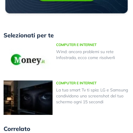
Selezionati per te
COMPUTER E INTERNET
Wind: ancora problemi su rete
Infostrada, ecco come risolverli
COMPUTER E INTERNET
La tua smart Tv ti spia: LG e Samsung
condividono uno screenshot del tuo
schermo ogni 15 secondi
Correlato