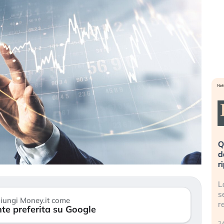
eme alla
«La mia vita è rovinata». Investitori
Q
uidando il
in preda al panico dopo lo scoppio
d
della bolla AI
r
finalmente
Il crollo della bolla AI travolge il
L
tanchezza
Kospi, mentre gli investitori retail (…)
s
iungi Money.it come
r
te preferita su Google
30 luglio 2026
24