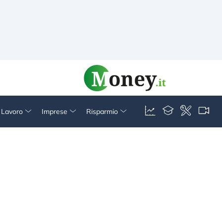
& Lavoro
Imprese
Risparmio