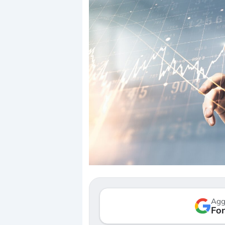
Dalle valutazioni estr
correzione. Cosa sta g
repricing degli asset?
Gli investitori stanno 
mostrando segni di s
Agg
verso le (…)
Fon
3 agosto 2026