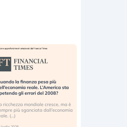
uando la finanza pesa più
Russia e Cina pronti
ell’economia reale. L’America sta
Starlink. Gli investit
ipetendo gli errori del 2008?
sottovalutando il ris
a ricchezza mondiale cresce, ma è
Gli investitori tech c
empre più sganciata dall’economia
ignorare il rischio geop
eale. (…)
17 luglio 2026
 luglio 2026