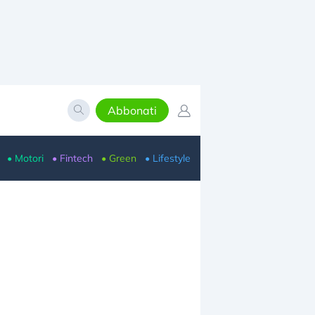
Abbonati
• Motori
• Fintech
• Green
• Lifestyle