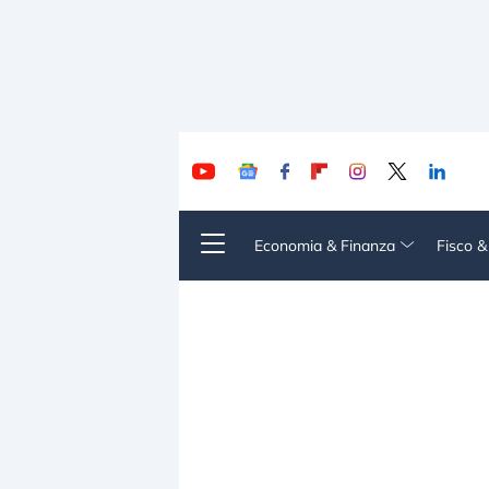
Economia & Finanza
Fisco 