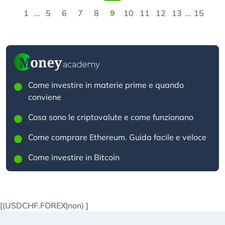
1
...
5
6
7
8
9
10
11
12
13
...
15
Come investire in materie prime e quando
conviene
Cosa sono le criptovalute e come funzionano
Come comprare Ethereum. Guida facile e veloce
Come investire in Bitcoin
[(USDCHF.FOREX|non)
]