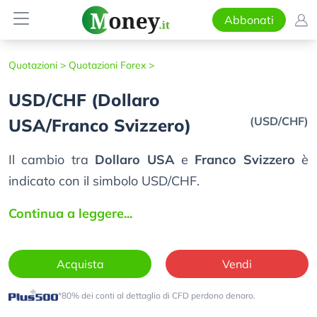
Abbonati
Quotazioni >
Quotazioni Forex >
USD/CHF (Dollaro
(USD/CHF)
USA/Franco Svizzero)
Il cambio tra
Dollaro USA
e
Franco Svizzero
è
indicato con il simbolo USD/CHF.
Continua a leggere...
Acquista
Vendi
*80% dei conti al dettaglio di CFD perdono denaro.