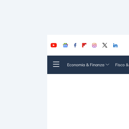
Economia & Finanza
Fisco 