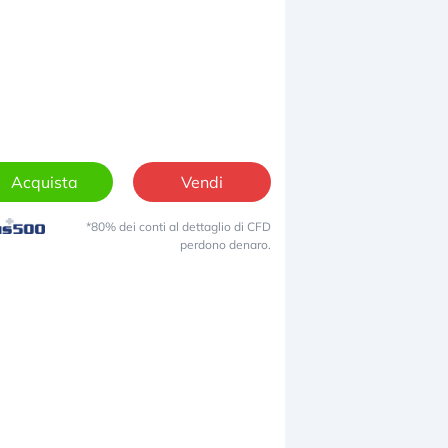
Acquista
Vendi
*80% dei conti al dettaglio di CFD
perdono denaro.