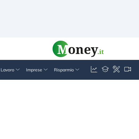
& Lavoro
Imprese
Risparmio