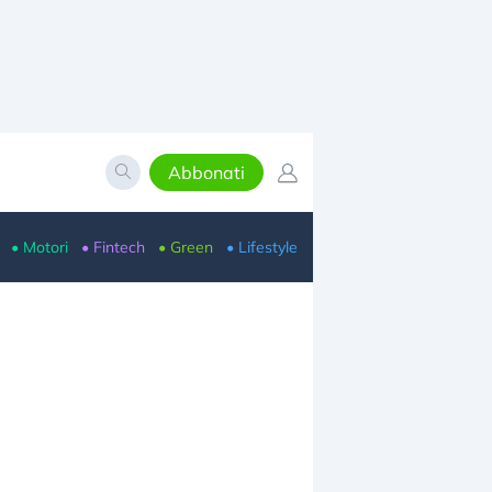
Abbonati
• Motori
• Fintech
• Green
• Lifestyle