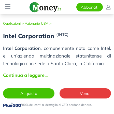
Abbonati
Quotazioni >
Azionario USA >
(INTC)
Intel Corporation
Intel Corporation
, comunemente nota come Intel,
è un’azienda multinazionale statunitense di
tecnologia con sede a Santa Clara, in California.
Continua a leggere...
Acquista
Vendi
*80% dei conti al dettaglio di CFD perdono denaro.