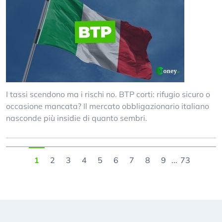
I tassi scendono ma i rischi no. BTP corti: rifugio sicuro o
occasione mancata? Il mercato obbligazionario italiano
nasconde più insidie di quanto sembri.
1
2
3
4
5
6
7
8
9
...
73