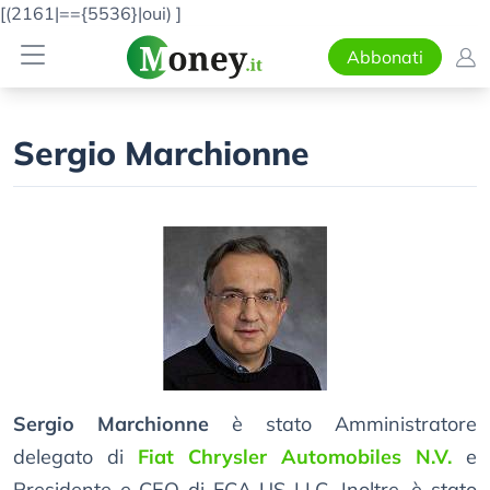
[(2161|=={5536}|oui)
]
Abbonati
Sergio Marchionne
Sergio Marchionne
è stato Amministratore
delegato di
Fiat Chrysler Automobiles N.V.
e
Presidente e CEO di FCA US LLC. Inoltre, è stato