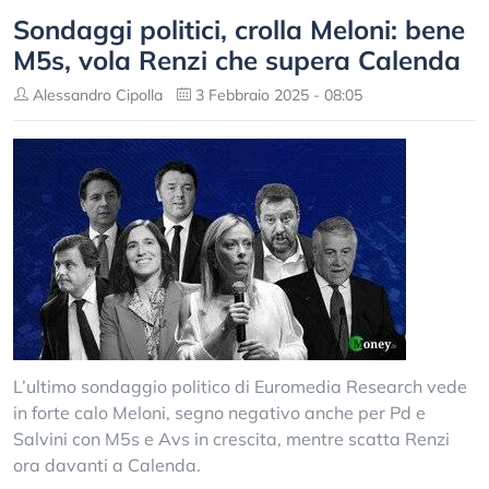
Sondaggi politici, crolla Meloni: bene
M5s, vola Renzi che supera Calenda
Alessandro Cipolla
3 Febbraio 2025 - 08:05
L’ultimo sondaggio politico di Euromedia Research vede
in forte calo Meloni, segno negativo anche per Pd e
Salvini con M5s e Avs in crescita, mentre scatta Renzi
ora davanti a Calenda.