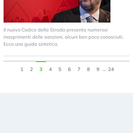
Il nuovo Codice della Strada presenta numerosi
inasprimenti delle sanzioni, alcuni ben poco conosciuti.
Ecco una guida sintetica.
1
2
3
4
5
6
7
8
9
...
24