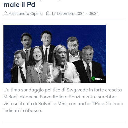
male il Pd
Alessandro Cipolla
17 Dicembre 2024 - 08:24
L’ultimo sondaggio politico di Swg vede in forte crescita
Meloni, ok anche Forza Italia e Renzi mentre sarebbe
vistoso il calo di Salvini e M5s, con anche il Pd e Calenda
indicati in ribasso.