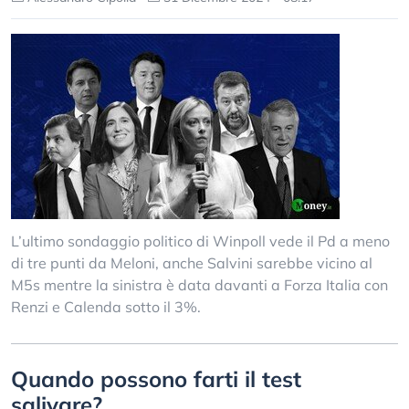
L’ultimo sondaggio politico di Winpoll vede il Pd a meno
di tre punti da Meloni, anche Salvini sarebbe vicino al
M5s mentre la sinistra è data davanti a Forza Italia con
Renzi e Calenda sotto il 3%.
Quando possono farti il test
salivare?