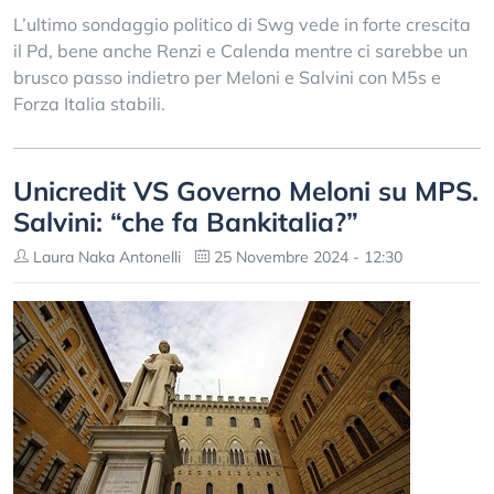
L’ultimo sondaggio politico di Swg vede in forte crescita
il Pd, bene anche Renzi e Calenda mentre ci sarebbe un
brusco passo indietro per Meloni e Salvini con M5s e
Forza Italia stabili.
Unicredit VS Governo Meloni su MPS.
Salvini: “che fa Bankitalia?”
Laura Naka Antonelli
25 Novembre 2024 - 12:30