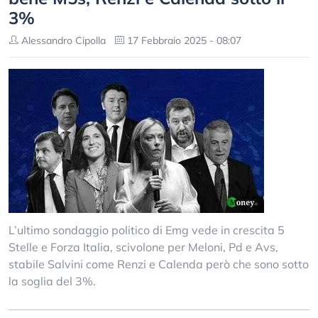
3%
Alessandro Cipolla
17 Febbraio 2025 - 08:07
L’ultimo sondaggio politico di Emg vede in crescita 5
Stelle e Forza Italia, scivolone per Meloni, Pd e Avs,
stabile Salvini come Renzi e Calenda però che sono sotto
la soglia del 3%.