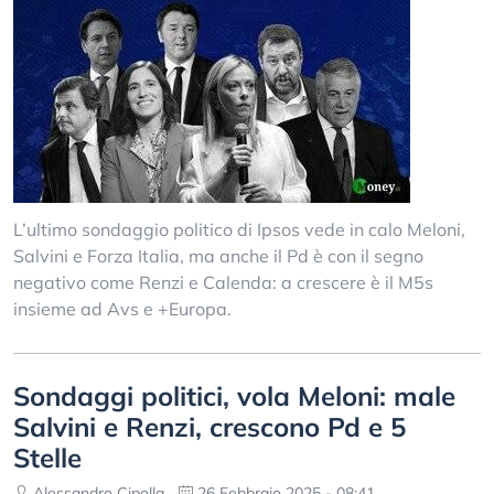
L’ultimo sondaggio politico di Ipsos vede in calo Meloni,
Salvini e Forza Italia, ma anche il Pd è con il segno
negativo come Renzi e Calenda: a crescere è il M5s
insieme ad Avs e +Europa.
Sondaggi politici, vola Meloni: male
Salvini e Renzi, crescono Pd e 5
Stelle
Alessandro Cipolla
26 Febbraio 2025 - 08:41