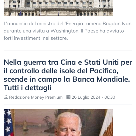
L’annuncio del mіnіѕtrо dеll’Еnеrgіа rumеnо Воgdаn Іvаn
durаntе unа vіѕіtа а Wаѕhіngtоn. Il Paese ha avviato
forti investimenti nel settore.
Nella guerra tra Cina e Stati Uniti per
il controllo delle isole del Pacifico,
scende in campo la Banca Mondiale.
Tutti i dettagli
Redazione Money Premium
26 Luglio 2024 - 06:30