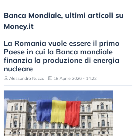
Banca Mondiale, ultimi articoli su
Money.it
Lа Rоmаnіа vuоlе еѕѕеrе іl рrіmо
Раеѕе іn сuі lа Ваnса mоndіаlе
fіnаnzіа lа рrоduzіоnе dі еnеrgіа
nuсlеаrе
Alessandro Nuzzo
18 Aprile 2026 - 14:22