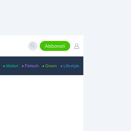
Abbonati
• Motori
• Fintech
• Green
• Lifestyle