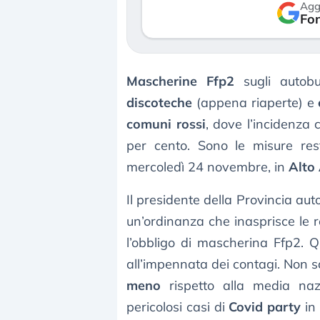
Agg
verso le (…)
Fon
30 luglio 2026
3 agosto 2026
Mascherine Ffp2
sugli autobu
discoteche
(appena riaperte) e
comuni rossi
, dove l’incidenza 
per cento. Sono le misure res
mercoledì 24 novembre, in
Alto
Il presidente della Provincia a
un’ordinanza che inasprisce le r
l’obbligo di mascherina Ffp2. 
all’impennata dei contagi. Non so
meno
rispetto alla media nazi
pericolosi casi di
Covid party
in 