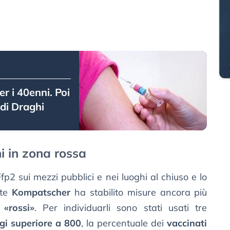
er i 40enni. Poi
 di Draghi
i in zona rossa
fp2 sui mezzi pubblici e nei luoghi al chiuso e lo
nte
Kompatscher
ha stabilito misure ancora più
 «rossi»
. Per individuarli sono stati usati tre
gi superiore a 800
, la percentuale dei
vaccinati