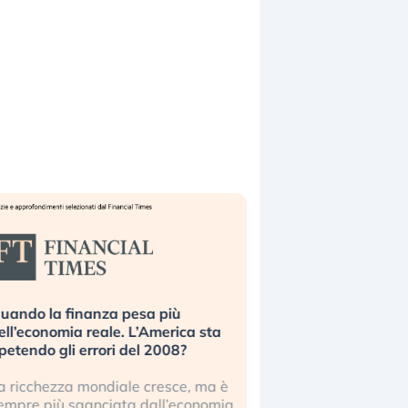
Russia e Cina pronti a spegnere
La grande oper
Starlink. Gli investitori stanno
insabbiamento 
sottovalutando il rischio?
l’AI, spiegata s
Gli investitori tech continuano a
Le regole sulla
ignorare il rischio geopolitico: il (…)
sembrano non va