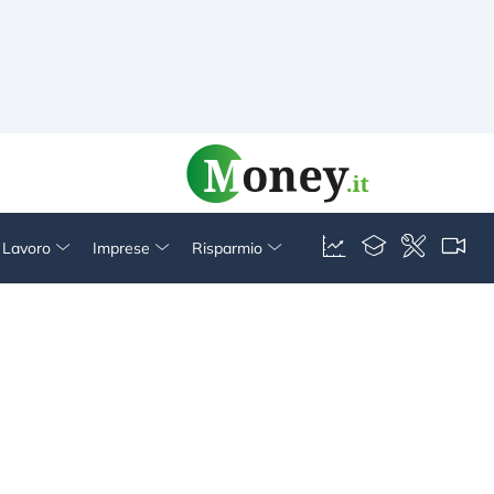
& Lavoro
Imprese
Risparmio