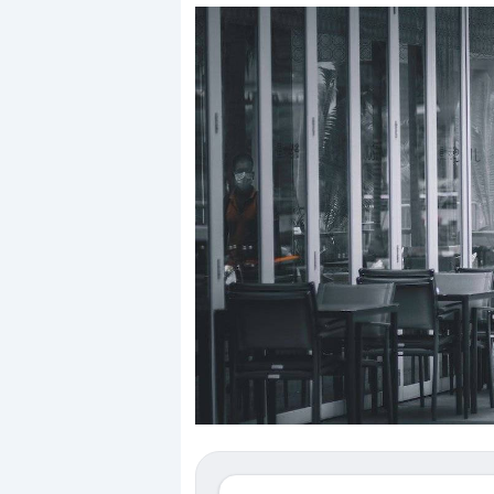
Dalle valutazioni estreme alla
«La mia vita è ro
correzione. Cosa sta guidando il
in preda al pani
repricing degli asset?
della bolla AI
Gli investitori stanno finalmente
Il crollo della bol
mostrando segni di stanchezza
Kospi, mentre gli 