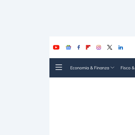
Economia & Finanza
Fisco 