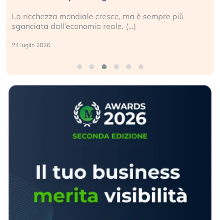
La ricchezza mondiale cresce, ma è sempre più
sganciata dall’economia reale. (…)
24 luglio 2026