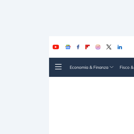
Economia & Finanza
Fisco 