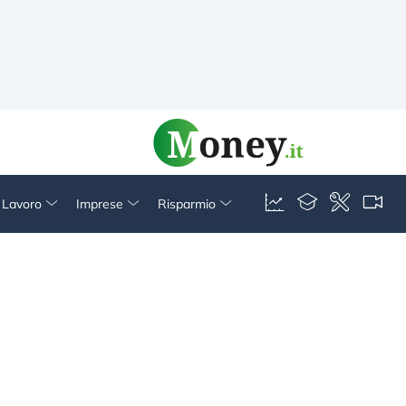
& Lavoro
Imprese
Risparmio