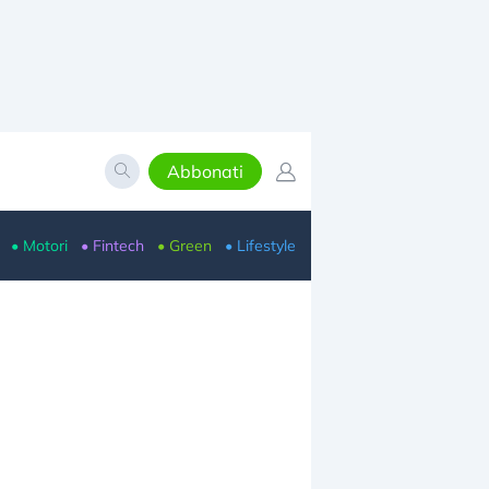
Abbonati
• Motori
• Fintech
• Green
• Lifestyle