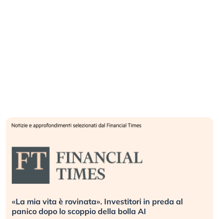
Quando la finanza pesa più dell’economia reale.
L’America sta ripetendo gli errori del 2008?