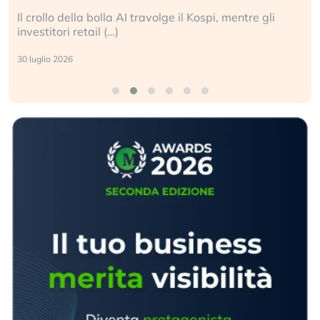
La ricchezza mondiale cresce, ma è sempre più
sganciata dall’economia reale. (…)
24 luglio 2026