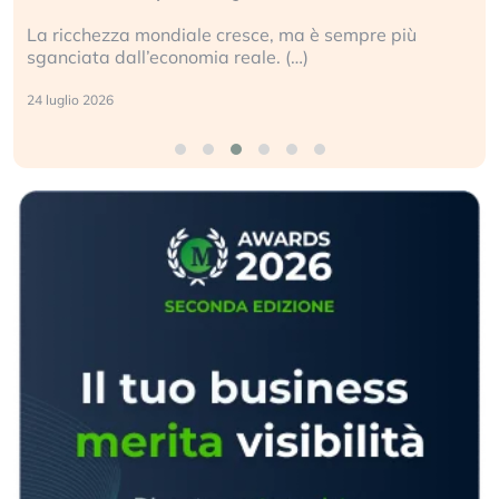
La ricchezza mondiale cresce, ma è sempre più
sganciata dall’economia reale. (…)
24 luglio 2026