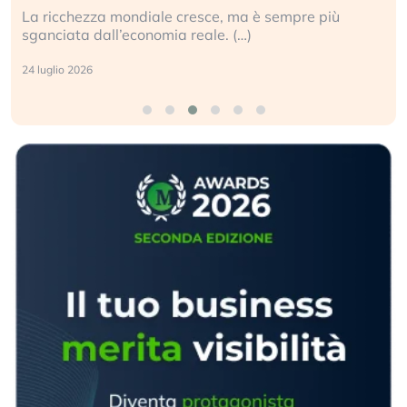
La ricchezza mondiale cresce, ma è sempre più
sganciata dall’economia reale. (…)
24 luglio 2026