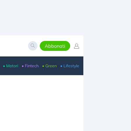
Abbonati
• Motori
• Fintech
• Green
• Lifestyle