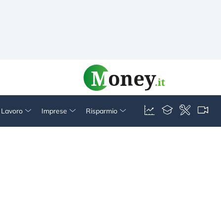
& Lavoro
Imprese
Risparmio