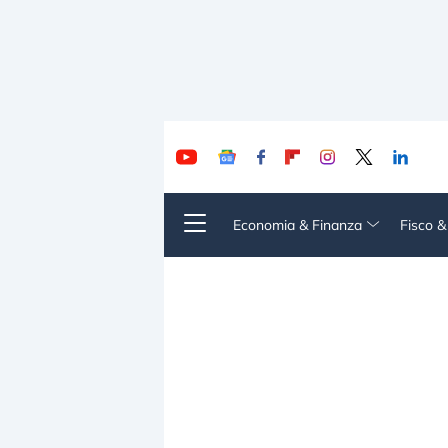
Economia & Finanza
Fisco 