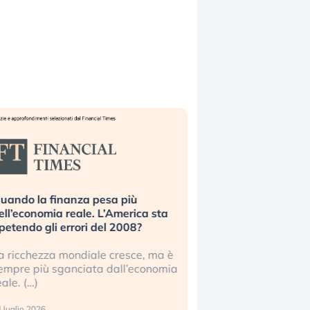
uando la finanza pesa più
Russia e Cina pronti
ell’economia reale. L’America sta
Starlink. Gli investit
ipetendo gli errori del 2008?
sottovalutando il ris
a ricchezza mondiale cresce, ma è
Gli investitori tech c
empre più sganciata dall’economia
ignorare il rischio geop
eale. (…)
17 luglio 2026
 luglio 2026