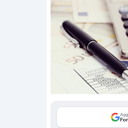
Dalle valutazioni estr
correzione. Cosa sta g
repricing degli asset?
Gli investitori stanno 
mostrando segni di s
Agg
verso le (…)
Fon
3 agosto 2026