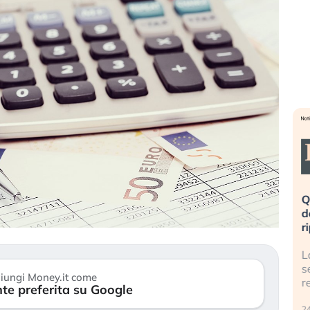
eme alla
«La mia vita è rovinata». Investitori
Q
uidando il
in preda al panico dopo lo scoppio
d
della bolla AI
r
finalmente
Il crollo della bolla AI travolge il
L
tanchezza
Kospi, mentre gli investitori retail (…)
s
iungi Money.it come
r
te preferita su Google
30 luglio 2026
24