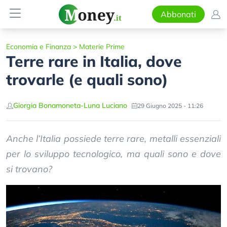
Abbonati
Economia e Finanza
>
Materie Prime
Terre rare in Italia, dove
trovarle (e quali sono)
Giorgia Bonamoneta
-
Luna Luciano
29 Giugno 2025 - 11:26
Anche l’Italia possiede terre rare, metalli essenziali
per lo sviluppo tecnologico, ma quali sono e dove
si trovano?