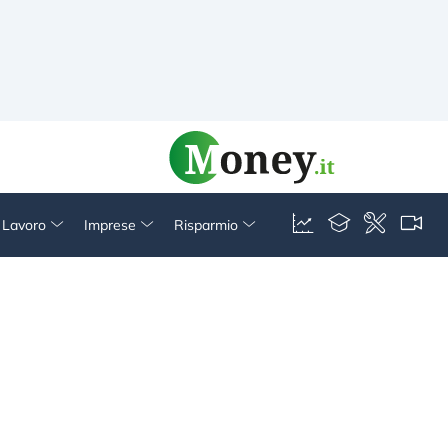
& Lavoro
Imprese
Risparmio