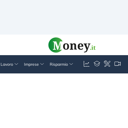
& Lavoro
Imprese
Risparmio