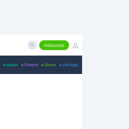
Abbonati
• Motori
• Fintech
• Green
• Lifestyle