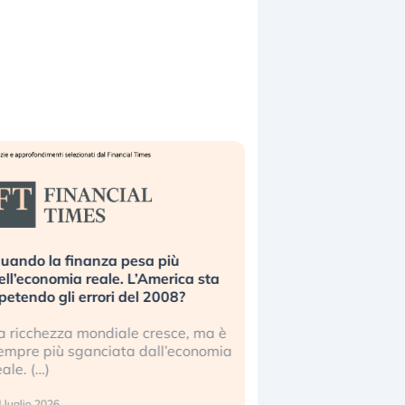
uando la finanza pesa più
Russia e Cina pronti
ell’economia reale. L’America sta
Starlink. Gli investit
ipetendo gli errori del 2008?
sottovalutando il ris
a ricchezza mondiale cresce, ma è
Gli investitori tech c
empre più sganciata dall’economia
ignorare il rischio geop
eale. (…)
17 luglio 2026
 luglio 2026