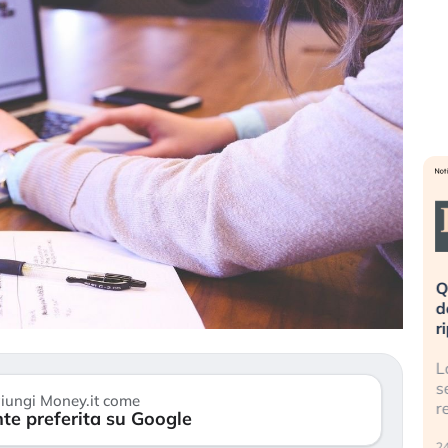
eme alla
«La mia vita è rovinata». Investitori
Q
uidando il
in preda al panico dopo lo scoppio
d
della bolla AI
r
finalmente
Il crollo della bolla AI travolge il
L
tanchezza
Kospi, mentre gli investitori retail (…)
s
iungi Money.it come
r
te preferita su Google
30 luglio 2026
24