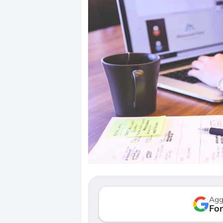
Dalle valutazioni estr
correzione. Cosa sta g
repricing degli asset?
Gli investitori stanno 
mostrando segni di s
Agg
verso le (…)
Fon
3 agosto 2026