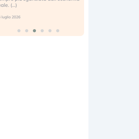
center e le big (…)
 luglio 2026
9 luglio 2026