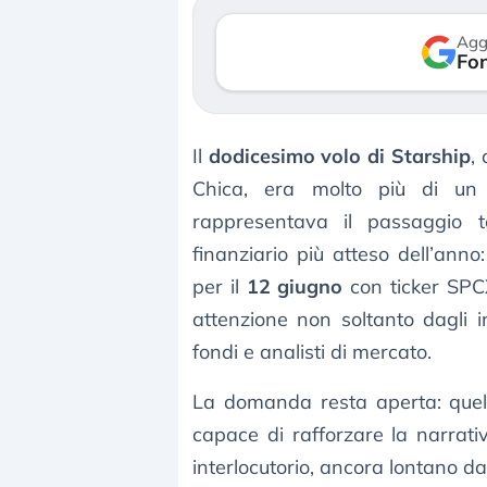
rso le (…)
30 luglio 2026
Agg
Fon
gosto 2026
Il
dodicesimo volo di Starship
,
Chica, era molto più di un
rappresentava il passaggio t
finanziario più atteso dell’anno
per il
12 giugno
con ticker SPC
attenzione non soltanto dagli i
fondi e analisti di mercato.
La domanda resta aperta: quel
capace di rafforzare la narrativ
interlocutorio, ancora lontano d