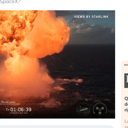
i SpaceX?
». Investitori
Quando la finanza pesa più
R
o lo scoppio
dell’economia reale. L’America sta
S
ripetendo gli errori del 2008?
s
travolge il
La ricchezza mondiale cresce, ma è
G
itori retail (…)
sempre più sganciata dall’economia
i