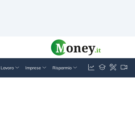
& Lavoro
Imprese
Risparmio