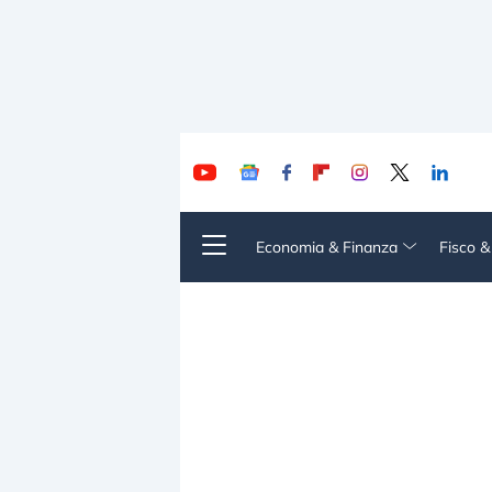
Economia & Finanza
Fisco 