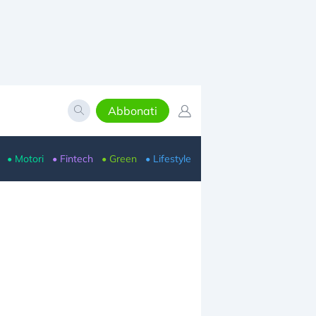
Abbonati
• Motori
• Fintech
• Green
• Lifestyle