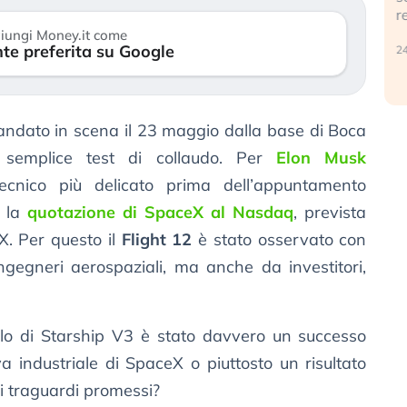
reale. (…)
17
iungi Money.it come
te preferita su Google
24 luglio 2026
 andato in scena il 23 maggio dalla base di Boca
 semplice test di collaudo. Per
Elon Musk
ecnico più delicato prima dell’appuntamento
: la
quotazione di SpaceX al Nasdaq
, prevista
X. Per questo il
Flight 12
è stato osservato con
ngegneri aerospaziali, ma anche da investitori,
lo di Starship V3 è stato davvero un successo
a industriale di SpaceX o piuttosto un risultato
ai traguardi promessi?