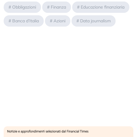
#
Obbligazioni
#
Finanza
#
Educazione finanziaria
#
Banca d’Italia
#
Azioni
#
Data journalism