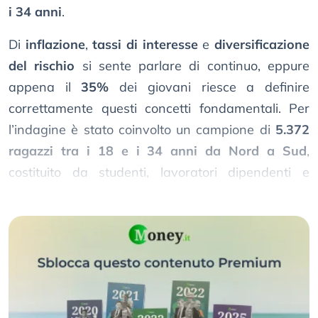
i 34 anni
.
Di
inflazione
,
tassi di interesse
e
diversificazione
del rischio
si sente parlare di continuo, eppure
appena il
35%
dei giovani riesce a definire
correttamente questi concetti fondamentali. Per
l’indagine è stato coinvolto un campione di
5.372
ragazzi tra i 18 e i 34 anni da Nord a Sud
,
costituito da studenti, lavoratori dipendenti e
autonomi, intervistati in via telematica.