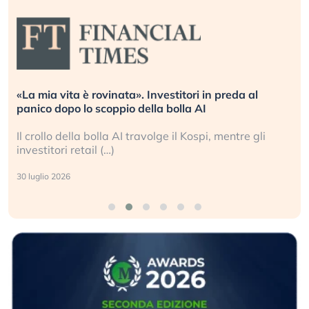
«La mia vita è rovinata». Investitori in preda al
panico dopo lo scoppio della bolla AI
Il crollo della bolla AI travolge il Kospi, mentre gli
investitori retail (…)
30 luglio 2026