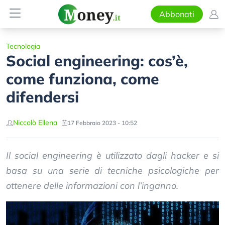
Abbonati
Tecnologia
Social engineering: cos’è,
come funziona, come
difendersi
Niccolò Ellena
17 Febbraio 2023 - 10:52
Il social engineering è utilizzato dagli hacker e si
basa su una serie di tecniche psicologiche per
ottenere delle informazioni con l’inganno.