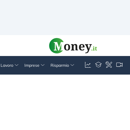
& Lavoro
Imprese
Risparmio