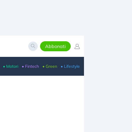
Abbonati
• Motori
• Fintech
• Green
• Lifestyle