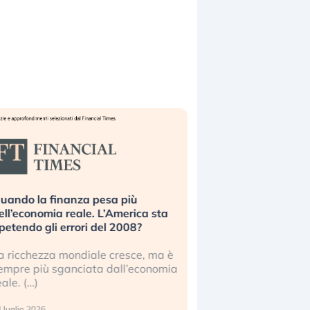
uando la finanza pesa più
Russia e Cina pronti
ell’economia reale. L’America sta
Starlink. Gli investit
ipetendo gli errori del 2008?
sottovalutando il ris
a ricchezza mondiale cresce, ma è
Gli investitori tech c
empre più sganciata dall’economia
ignorare il rischio geop
eale. (…)
17 luglio 2026
 luglio 2026