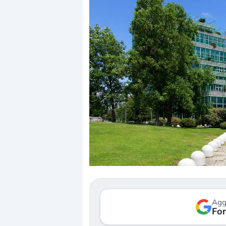
Dalle valutazioni estr
correzione. Cosa sta g
repricing degli asset?
Gli investitori stanno 
mostrando segni di s
Agg
verso le (…)
Fon
3 agosto 2026