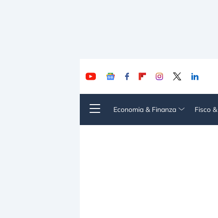
Economia & Finanza
Fisco 