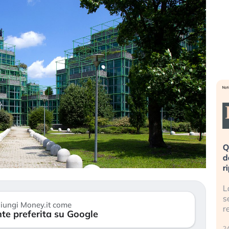
eme alla
«La mia vita è rovinata». Investitori
Q
uidando il
in preda al panico dopo lo scoppio
d
della bolla AI
r
finalmente
Il crollo della bolla AI travolge il
L
tanchezza
Kospi, mentre gli investitori retail (…)
s
iungi Money.it come
r
te preferita su Google
30 luglio 2026
24