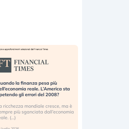
uando la finanza pesa più
Russia e Cina pronti
ell’economia reale. L’America sta
Starlink. Gli investit
ipetendo gli errori del 2008?
sottovalutando il ris
a ricchezza mondiale cresce, ma è
Gli investitori tech c
empre più sganciata dall’economia
ignorare il rischio geop
eale. (…)
17 luglio 2026
 luglio 2026