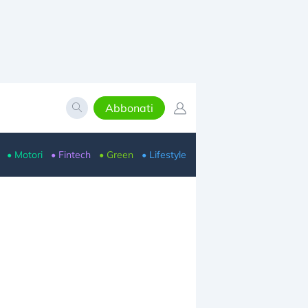
Abbonati
• Motori
• Fintech
• Green
• Lifestyle