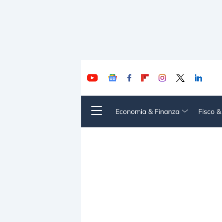
Economia & Finanza
Fisco 