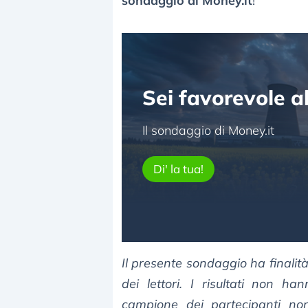
sondaggio di Money.it
!
Sei favorevole al
Il sondaggio di Money.it
Di' la tua!
Il presente sondaggio ha finalit
dei lettori. I risultati non han
campione dei partecipanti non