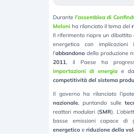
Durante
l’assemblea di Confind
Meloni
ha rilanciato il tema del
Il riferimento riapre un dibattit
energetica con implicazioni 
l’
abbandono
della produzione n
2011
, il Paese ha progre
importazioni di energia
e da
competitività del sistema produ
Il governo ha rilanciato l’ipo
nazionale
, puntando sulle
tec
reattori modulari (
SMR
). L’obie
basse emissioni capace di 
energetico
e
riduzione della vola