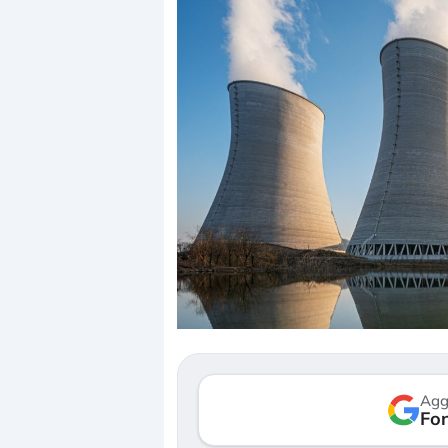
Dalle valutazioni estr
correzione. Cosa sta g
repricing degli asset?
Gli investitori stanno 
mostrando segni di s
Agg
verso le (…)
Fon
3 agosto 2026