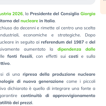
ustria 2026
, la
Presidente del Consiglio
Giorgia
ritorno del
nucleare
in Italia
.
o chiuso da decenni e rimette al centro una scelta
industriali, economiche e strategiche. Dopo
ucleare in seguito ai
referendum del 1987
e
del
ssivamente aumentato la
dipendenza dalle
lle
fonti fossili
, con effetti sui
costi
e sulla
ttivo
.
tesi di una
ripresa della produzione nucleare
nologie di nuova generazione
come i piccoli
ttivo dichiarato è quello di integrare una fonte a
garantire
continuità di approvvigionamento
tilità dei prezzi
.