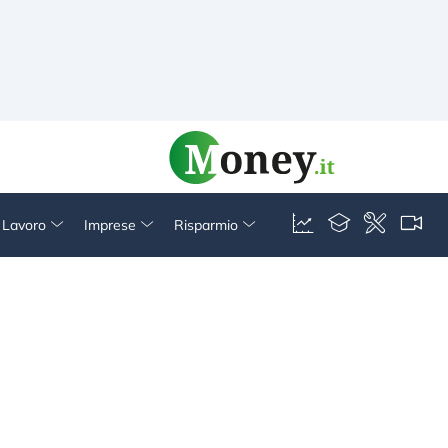
& Lavoro
Imprese
Risparmio