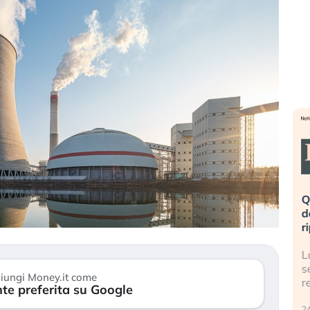
eme alla
«La mia vita è rovinata». Investitori
Q
uidando il
in preda al panico dopo lo scoppio
d
della bolla AI
r
finalmente
Il crollo della bolla AI travolge il
L
tanchezza
Kospi, mentre gli investitori retail (…)
s
iungi Money.it come
r
te preferita su Google
30 luglio 2026
24