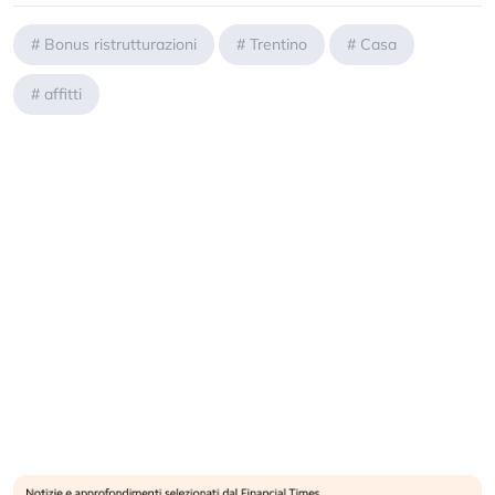
#
Bonus ristrutturazioni
#
Trentino
#
Casa
#
affitti