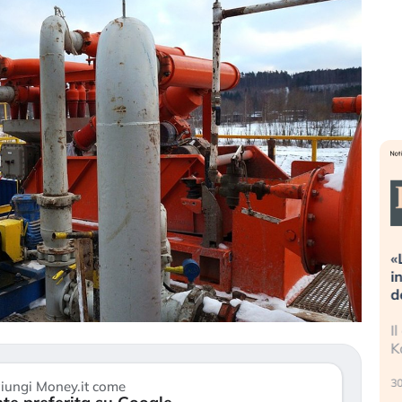
reme alla
«La mia vita è rovinata». Investitori
guidando il
in preda al panico dopo lo scoppio
della bolla AI
 finalmente
Il crollo della bolla AI travolge il
tanchezza
Kospi, mentre gli investitori retail (…)
30 luglio 2026
iungi Money.it come
2