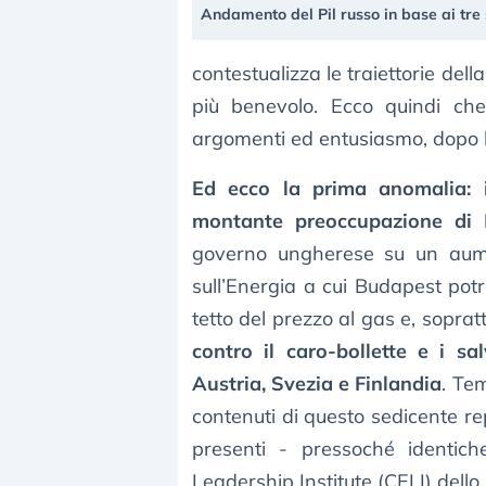
Andamento del Pil russo in base ai tre 
contestualizza le traiettorie dell
più benevolo. Ecco quindi che 
argomenti ed entusiasmo, dopo le 
Ed ecco la prima anomalia: 
montante preoccupazione di
governo ungherese su un aument
sull’Energia a cui Budapest potr
tetto del prezzo al gas e, soprat
contro il caro-bollette e i s
Austria, Svezia e Finlandia
. Te
contenuti di questo sedicente re
presenti - pressoché identich
Leadership Institute (CELI) dello