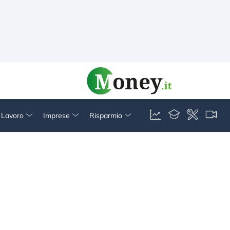
& Lavoro
Imprese
Risparmio