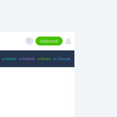
Abbonati
• Motori
• Fintech
• Green
• Lifestyle