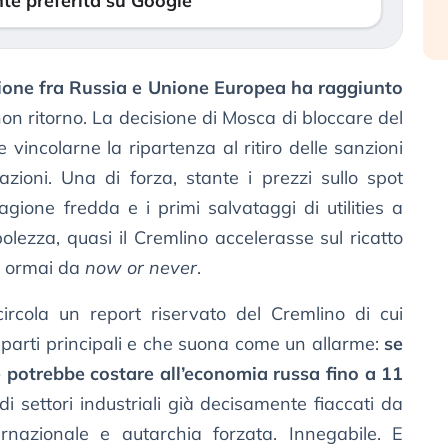
te preferita su Google
izione fra Russia e Unione Europea ha raggiunto
 non ritorno. La decisione di Mosca di bloccare del
e vincolarne la ripartenza al ritiro delle sanzioni
zioni. Una di forza, stante i prezzi sullo spot
agione fredda e i primi salvataggi di utilities a
bolezza, quasi il Cremlino accelerasse sul ricatto
e ormai da
now or never
.
ircola un report riservato del Cremlino di cui
parti principali e che suona come un allarme:
se
 potrebbe costare all’economia russa fino a 11
 settori industriali già decisamente fiaccati da
rnazionale e autarchia forzata. Innegabile. E