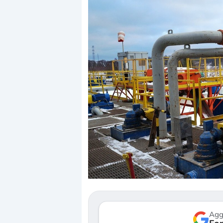
Dalle valutazioni est
correzione. Cosa sta 
repricing degli asset?
Gli investitori stanno
mostrando segni di s
verso le (…)
Agg
3 agosto 2026