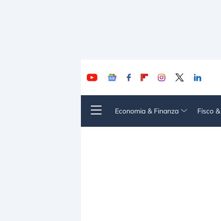
Economia & Finanza
Fisco 