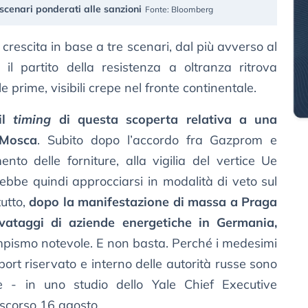
scenari ponderati alle sanzioni
Fonte: Bloomberg
a crescita in base a tre scenari, dal più avverso al
il partito della resistenza a oltranza ritrova
prime, visibili crepe nel fronte continentale.
il
timing
di questa scoperta relativa a una
 Mosca
. Subito dopo l’accordo fra Gazprom e
o delle forniture, alla vigilia del vertice Ue
ebbe quindi approcciarsi in modalità di veto sul
tutto,
dopo la manifestazione di massa a Praga
alvataggi di aziende energetiche in Germania,
mpismo notevole. E non basta. Perché i medesimi
port riservato e interno delle autorità russe sono
e - in uno studio dello Yale Chief Executive
 scorso 16 agosto.