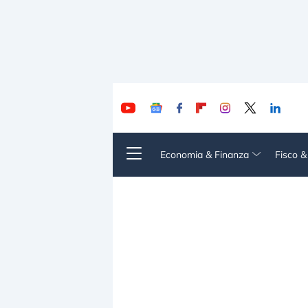
Economia & Finanza
Fisco 