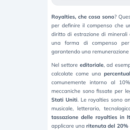
Royalties, che cosa sono
? Ques
per definire il compenso che un
diritto di estrazione di mineral
una forma di compenso per i ti
garantendo una remunerazione per
Nel settore
editoriale
, ad esemp
calcolate come una
percentua
comunemente intorno al 10%.
meccaniche sono fissate per l
Stati Uniti
. Le royalties sono am
musicale, letterario, tecnolog
tassazione delle royalties in It
applicare una
ritenuta del 20% 