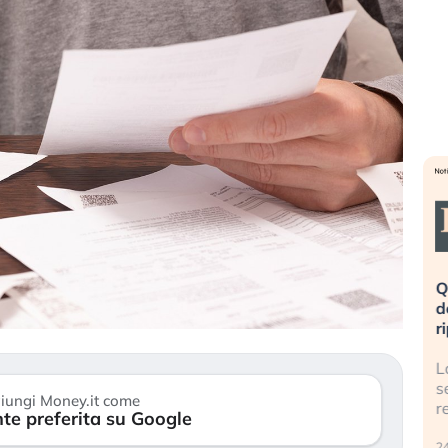
ta». Investitori
Quando la finanza pesa più
opo lo scoppio
dell’economia reale. L’America sta
ripetendo gli errori del 2008?
I travolge il
La ricchezza mondiale cresce, ma è
stitori retail (…)
sempre più sganciata dall’economia
iungi Money.it come
reale. (…)
te preferita su Google
24 luglio 2026