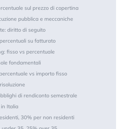
percentuale sul prezzo di copertina
ecuzione pubblica e meccaniche
e: diritto di seguito
 percentuali su fatturato
ng: fisso vs percentuale
usole fondamentali
: percentuale vs importo fisso
risoluzione
 obblighi di rendiconto semestrale
in Italia
esidenti, 30% per non residenti
 under 35, 25% over 35