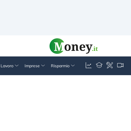
& Lavoro
Imprese
Risparmio