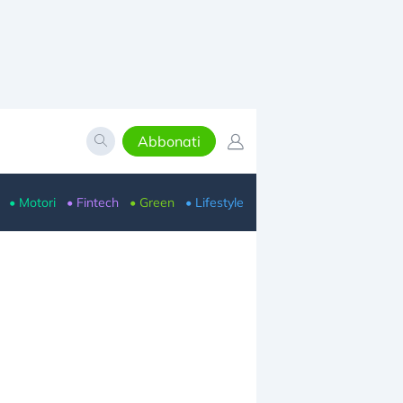
Abbonati
• Motori
• Fintech
• Green
• Lifestyle