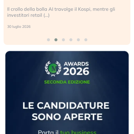
La ricchezza mondiale cresce, ma è sempre più
sganciata dall’economia reale. (…)
24 luglio 2026