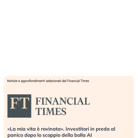
Quando la finanza pesa più dell’economia reale.
L’America sta ripetendo gli errori del 2008?