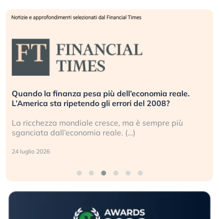
ia reale.
Russia e Cina pronti a spegnere Starlink. 
008?
investitori stanno sottovalutando il rischi
pre più
Gli investitori tech continuano a ignorare il
geopolitico: il (…)
17 luglio 2026