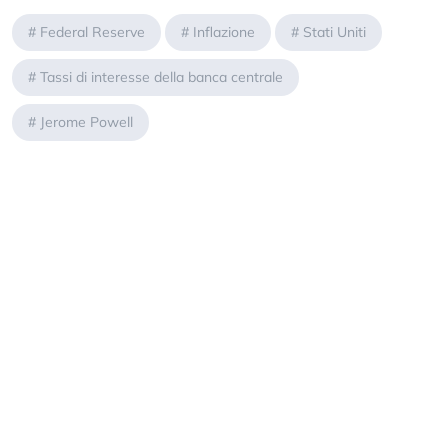
#
Federal Reserve
#
Inflazione
#
Stati Uniti
#
Tassi di interesse della banca centrale
#
Jerome Powell